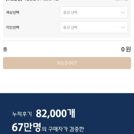
색상선택
각인선택
0
원
총
SOLD OUT