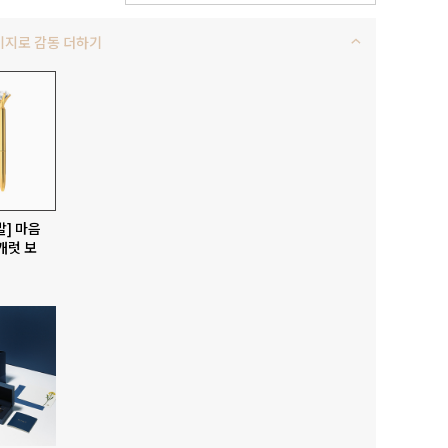
키지로 감동 더하기
발] 마음
캐럿 보