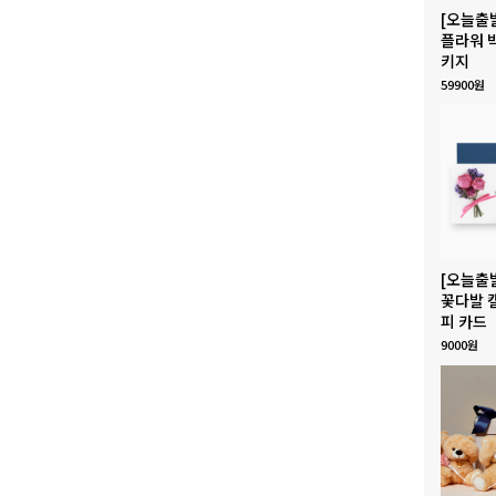
[오늘출
플라워 
키지
59900원
[오늘출
꽃다발 
피 카드
9000원