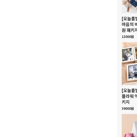
[오늘출
마음의 
원 패키
13000원
[오늘출
플라워 
키지
39000원