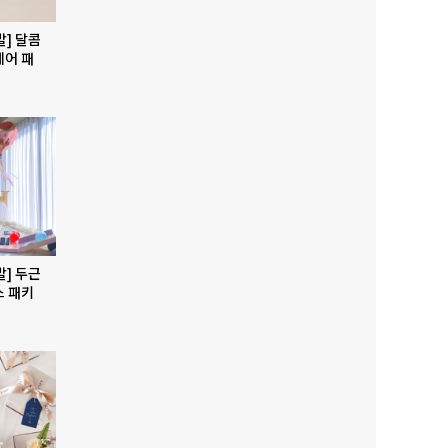
발] 달콤
베어 패
발] 두근
스 패키