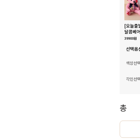
[오늘출
달콤베어
39900원
선택옵
색상선
각인선
총