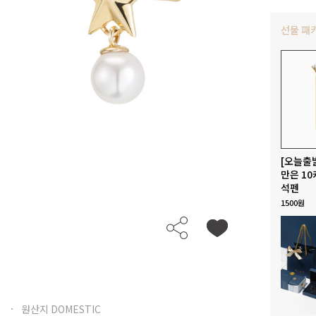
선물 패
[오늘출
만은 10
석펜
1500원
원산지 DOMESTIC