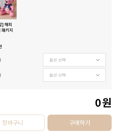
발] 해피
 패키지
션
택
택
0
원
장바구니
구매하기