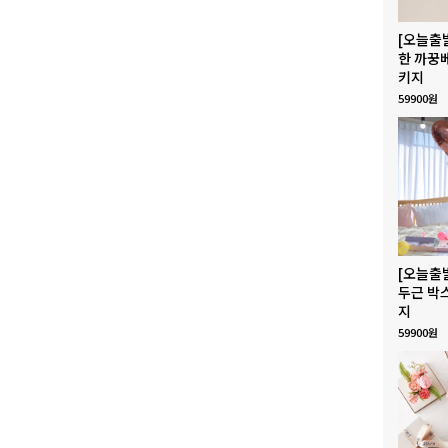
[오늘출
한 까꿍
키지
59900원
[오늘출
두근 박
지
59900원