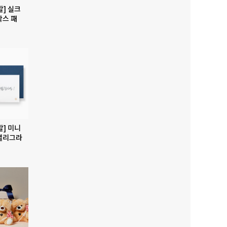
발] 실크
박스 패
발] 미니
캘리그라