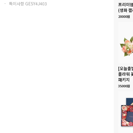
특이사항 GESY4J403
프리미엄
(생화 캘
20000원
[오늘출
플라워 
패키지
35000원