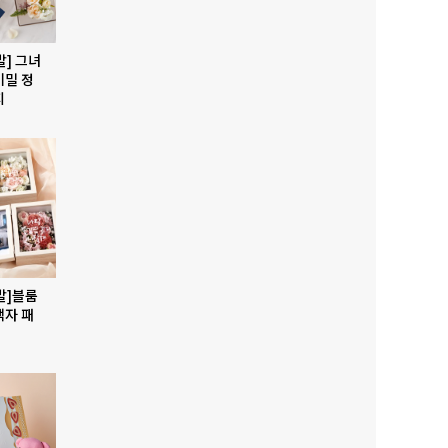
발] 그녀
비밀 정
지
발]블룸
액자 패