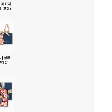
 패키지
리 포함)
발] 실크
꽃다발