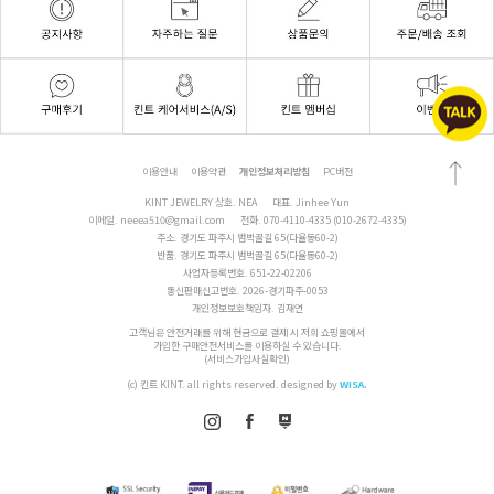
이용안내
이용약관
개인정보처리방침
PC버전
KINT JEWELRY 상호. NEA
대표. Jinhee Yun
이메일.
neeea510@gmail.com
전화.
070-4110-4335 (010-2672-4335)
주소. 경기도 파주시 범벅골길 65(다율동60-2)
반품. 경기도 파주시 범벅골길 65(다율동60-2)
사업자등록번호. 651-22-02206
통신판매신고번호. 2026-경기파주-0053
개인정보보호책임자. 김재연
고객님은 안전거래를 위해 현금으로 결제 시 저희 쇼핑몰에서
가입한 구매안전서비스를 이용하실 수 있습니다.
(서비스가입사실확인)
(c) 킨트 KINT. all rights reserved.
designed by
WISA.