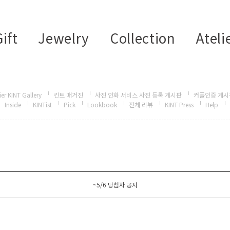
ift
Jewelry
Collection
Ateli
ier KINT Gallery
킨트 매거진
사진 인화 서비스 사진 등록 게시판
커플인증 게시
Inside
KINTist
Pick
Lookbook
전체 리뷰
KINT Press
Help
~5/6 당첨자 공지