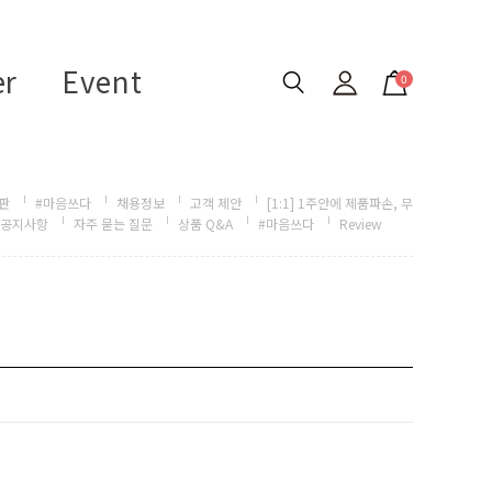
er
Event
0
판
#마음쓰다
채용정보
고객 제안
[1:1] 1주안에 제품파손, 무
공지사항
자주 묻는 질문
상품 Q&A
#마음쓰다
Review