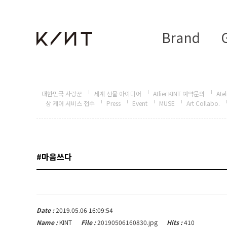
Brand
G
대한민국 사랑꾼
세계 선물 아이디어
Atlier KINT 예약문의
Atel
상 케어 서비스 접수
Press
Event
MUSE
Art Collabo.
#마음쓰다
Date :
2019.05.06 16:09:54
Name :
KINT
File :
20190506160830.jpg
Hits :
410