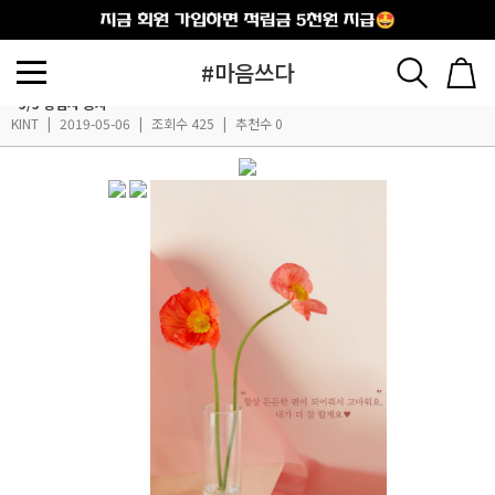
출석체크
#마음쓰다
~5/5 당첨자 공지
KINT
|
2019-05-06
|
조회수 425
|
추천수 0