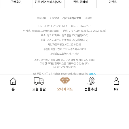
이용안내
이용약관
개인정보처리방침
PC버전
KINT JEWELRY 상호. NEA
대표. Jinhee Yun
이메일.
neeea510@gmail.com
전화.
070-4110-4335 (010-2672-4335)
주소. 경기도 파주시 범벅골길 65(다율동60-2)
반품. 경기도 파주시 범벅골길 65(다율동60-2)
사업자등록번호. 651-22-02206
통신판매신고번호. 2026-경기파주-0053
개인정보보호책임자. 김재연
고객님은 안전거래를 위해 현금으로 결제 시 저희 쇼핑몰에서
가입한 구매안전서비스를 이용하실 수 있습니다.
(서비스가입사실확인)
(c) 킨트 KINT. all rights reserved.
designed by
WISA.
홈
오늘 출발
오더메이드
선물추천
MY