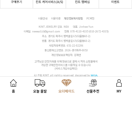
이용안내
이용약관
개인정보처리방침
PC버전
KINT JEWELRY 상호. NEA
대표. Jinhee Yun
이메일.
neeea510@gmail.com
전화.
070-4110-4335 (010-2672-4335)
주소. 경기도 파주시 범벅골길 65(다율동60-2)
반품. 경기도 파주시 범벅골길 65(다율동60-2)
사업자등록번호. 651-22-02206
통신판매신고번호. 2026-경기파주-0053
개인정보보호책임자. 김재연
고객님은 안전거래를 위해 현금으로 결제 시 저희 쇼핑몰에서
가입한 구매안전서비스를 이용하실 수 있습니다.
(서비스가입사실확인)
(c) 킨트 KINT. all rights reserved.
designed by
WISA.
홈
오늘 출발
오더메이드
선물추천
MY