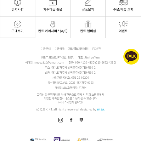
이용안내
이용약관
개인정보처리방침
PC버전
KINT JEWELRY 상호. NEA
대표. Jinhee Yun
이메일.
neeea510@gmail.com
전화.
070-4110-4335 (010-2672-4335)
주소. 경기도 파주시 범벅골길 65(다율동60-2)
반품. 경기도 파주시 범벅골길 65(다율동60-2)
사업자등록번호. 651-22-02206
통신판매신고번호. 2026-경기파주-0053
개인정보보호책임자. 김재연
고객님은 안전거래를 위해 현금으로 결제 시 저희 쇼핑몰에서
가입한 구매안전서비스를 이용하실 수 있습니다.
(서비스가입사실확인)
(c) 킨트 KINT. all rights reserved.
designed by
WISA.