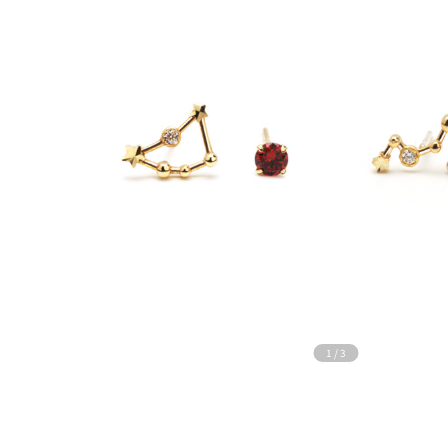
1
/
3