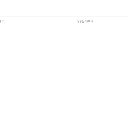
뷰(0
)
상품문의(83)