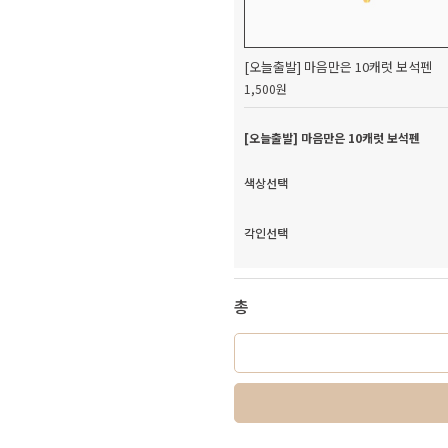
[오늘출발] 마음만은 10캐럿 보석펜
1,500원
[오늘출발] 마음만은 10캐럿 보석펜
색상선택
각인선택
총