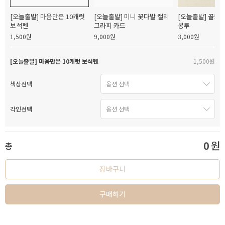
[오늘출발] 마음만은 10캐럿
[오늘출발] 미니 꽃다발 캘리
[오늘출발] 골든
보석펜
그라피 카드
봉투
1,500원
9,000원
3,000원
[오늘출발] 마음만은 10캐럿 보석펜
1,500원
색상선택
각인선택
0
원
총
장바구니
구매하기