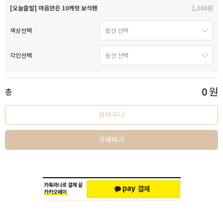
[오늘출발] 마음만은 10캐럿 보석펜
1,500원
색상선택
각인선택
0
원
총
장바구니
구매하기