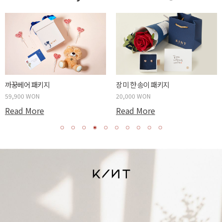
두근두근 박스 패키지
사랑
59,900 WON
20,
Read More
Re
 한 송이 패키지
000 WON
ad More