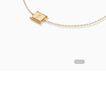
1
/
3