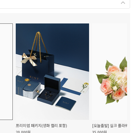
프리미엄 패키지(생화 캘리 포함)
[오늘출발] 실크 플라워 
20,000원
35,000원