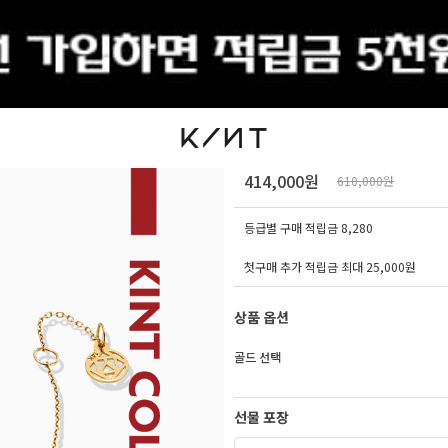
출석체크
14K 18K 플랫 자물쇠 
414,000원
610,000원
등급별 구매 적립금
8,280
첫구매 추가 적립금 최대 25,000원
상품 옵션
골드 선택
선물 포장