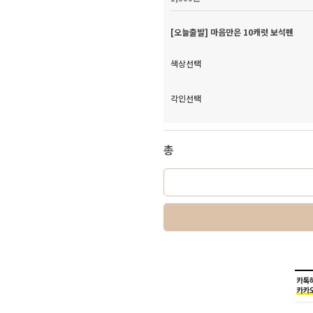
[오늘출발] 마음만은 10캐럿 보석펜
색상선택
각인선택
총