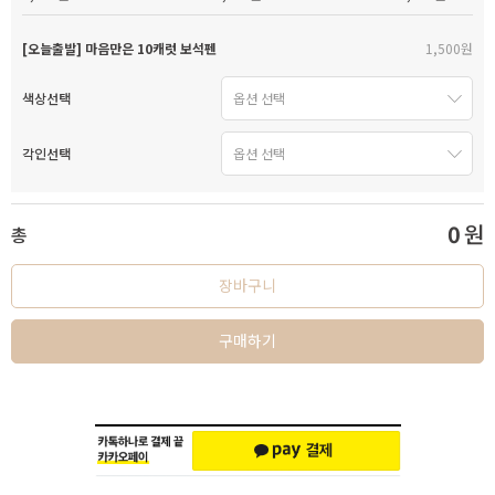
[오늘출발] 마음만은 10캐럿 보석펜
1,500원
색상선택
각인선택
0
원
총
장바구니
구매하기