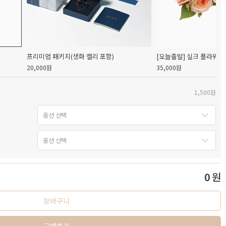
프리미엄 패키지(생화 캘리 포함)
[오늘출발] 실크 플라워 
20,000원
35,000원
1,500원
0
원
장바구니
구매하기