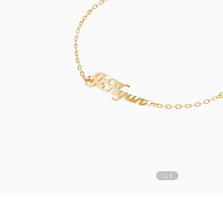
1
/
3