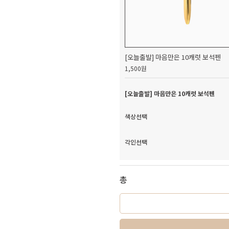
[오늘출발] 마음만은 10캐럿 보석펜
1,500원
[오늘출발] 마음만은 10캐럿 보석펜
색상선택
각인선택
총