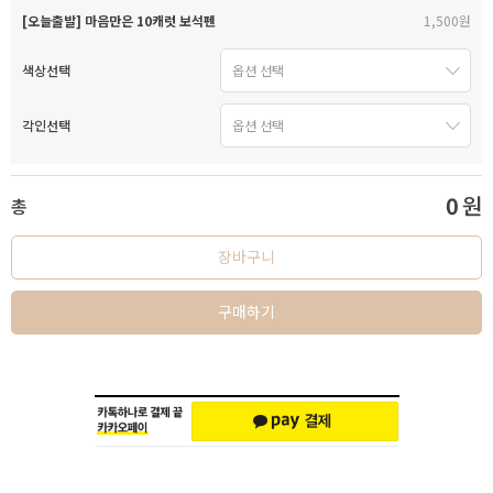
[오늘출발] 마음만은 10캐럿 보석펜
1,500원
색상선택
각인선택
0
원
총
장바구니
구매하기