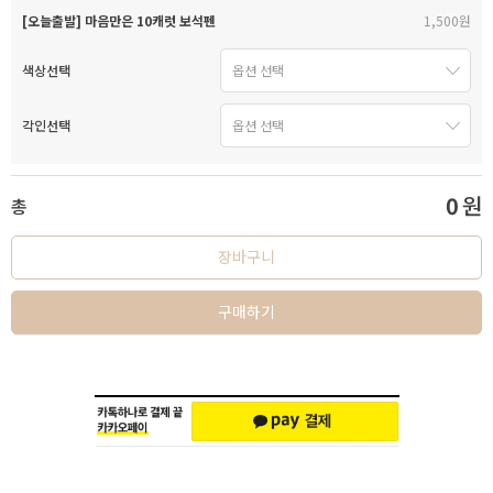
[오늘출발] 마음만은 10캐럿 보석펜
1,500원
색상선택
각인선택
0
원
총
장바구니
구매하기