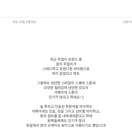
배송/교환/반품정보
상품리
최근 주얼리 트렌드 중
원석 주얼리가
스테디하고 트렌디한 아이템으로
자리 잡았다고 하죠.
그중에도 모던한 스타일의
스퀘어 스톤
과
다양한 컬러감에 단단한 강도의
사파이어 스톤
이
인기가 많다고 하네요~:)
늘 푸르고 진실된 푸른색을 의미하는
사파이어는
진실
,
성실
그리고
선의
를 의미하고,
왕의 권위를 잘 나타내어준다고 하여
왕족들에게도 인기가 많아
왕실에서 많이 쓰여지는 보석으로 사용되기도 했답니다!