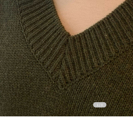
1
/
3