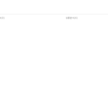
뷰(0
)
상품문의(4)