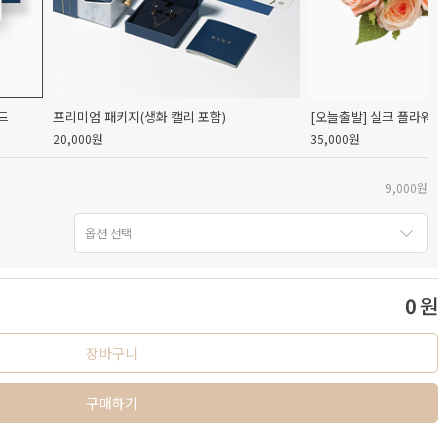
드
프리미엄 패키지(생화 캘리 포함)
[오늘출발] 실크 플라워 
20,000원
35,000원
9,000원
0
원
장바구니
구매하기