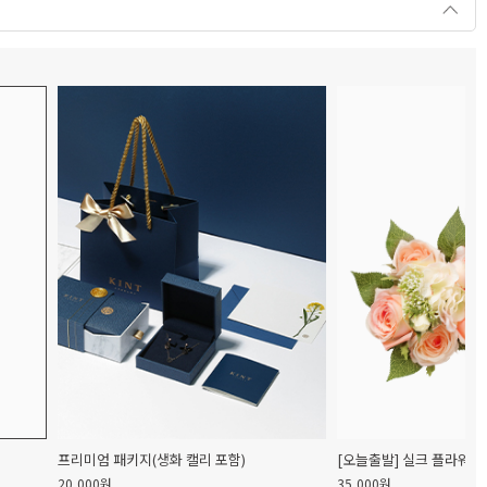
프리미엄 패키지(생화 캘리 포함)
[오늘출발] 실크 플라워 
20,000원
35,000원