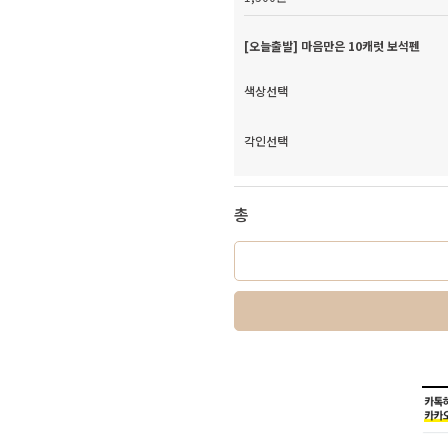
[오늘출발] 마음만은 10캐럿 보석펜
색상선택
각인선택
총