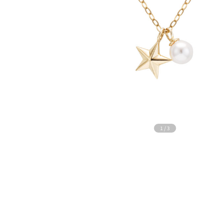
1
/
3