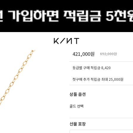
출석체크
14K 18K 에뚜왈 글로
421,000원
692,000원
등급별 구매 적립금
8,420
첫구매 추가 적립금 최대 25,000원
상품 옵션
골드 선택
선물 포장