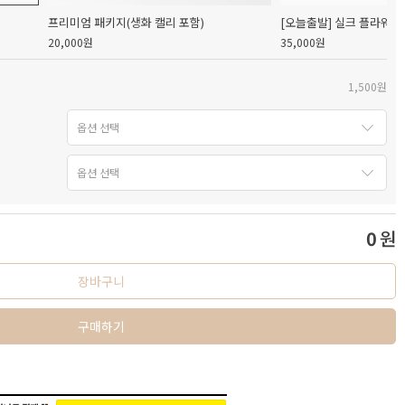
프리미엄 패키지(생화 캘리 포함)
[오늘출발] 실크 플라워 
20,000원
35,000원
1,500원
0
원
장바구니
구매하기