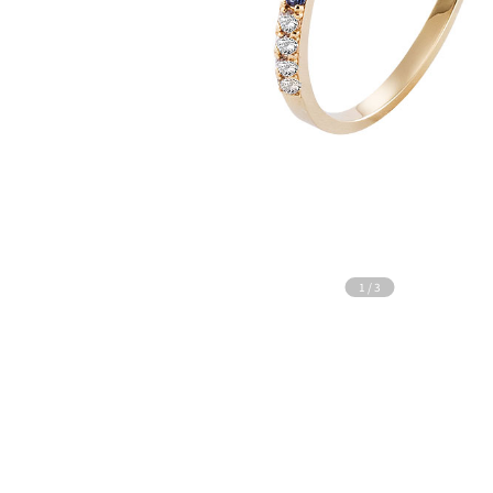
1
/
3