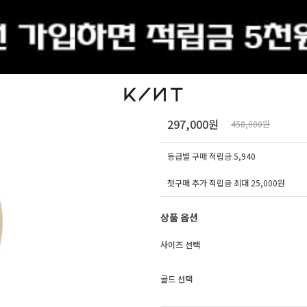
출석체크
14K 18K 에뚜왈 심플
297,000원
458,000원
등급별 구매 적립금
5,940
첫구매 추가 적립금 최대 25,000원
상품 옵션
사이즈 선택
골드 선택