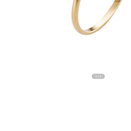
1
/
3