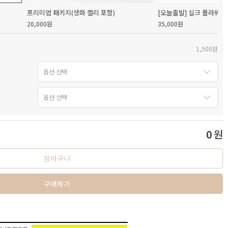
프리미엄 패키지(생화 캘리 포함)
[오늘출발] 실크 플라워 
20,000원
35,000원
1,500원
0
원
장바구니
구매하기