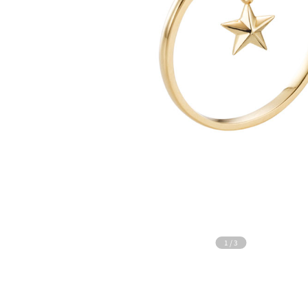
1
/
3