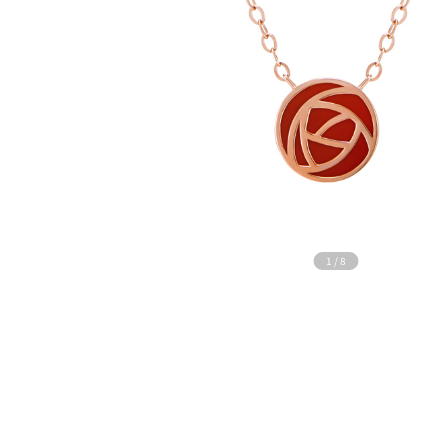
1
/
8