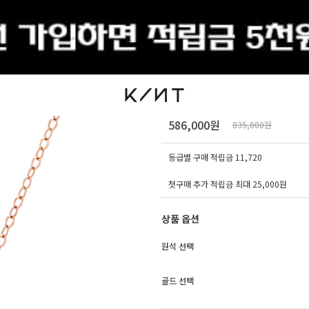
출석체크
14K 18K 킨트 로즈버
586,000원
835,000원
등급별 구매 적립금
11,720
첫구매 추가 적립금 최대 25,000원
상품 옵션
원석 선택
골드 선택