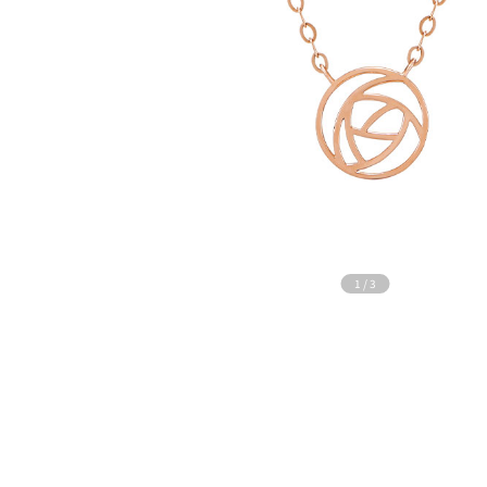
1
/
3