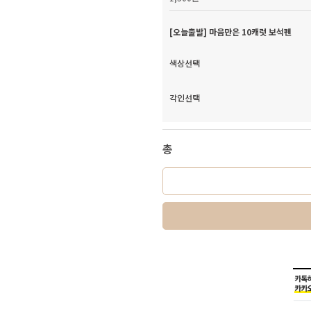
[오늘출발] 마음만은 10캐럿 보석펜
색상선택
각인선택
총