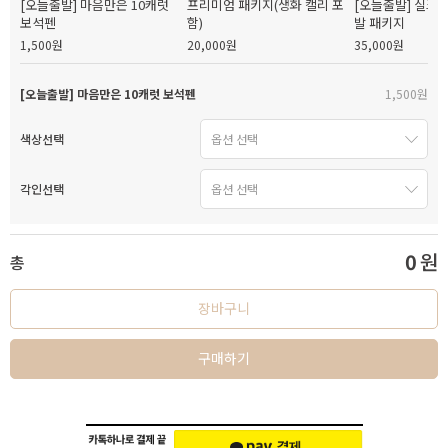
[오늘출발] 마음만은 10캐럿
프리미엄 패키지(생화 캘리 포
[오늘출발] 실크
보석펜
함)
발 패키지
1,500원
20,000원
35,000원
[오늘출발] 마음만은 10캐럿 보석펜
1,500원
색상선택
각인선택
0
원
총
장바구니
구매하기