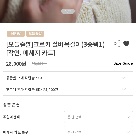
1
/
3
[오늘출발]크로키 실버목걸이(3종택1)
[각인, 메세지 카드]
28,000원
Size Guide
38,000원
등급별 구매 적립금
560
첫구매 추가 적립금 최대 25,000원
상품 옵션
주얼리선택
메세지 카드 문구