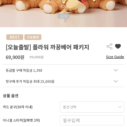
1
/
3
[오늘출발] 플라워 까꿍베어 패키지
69,900원
Size Guide
99,900원
등급별 구매 적립금
1,398
첫구매 추가 적립금 최대 25,000원
상품 옵션
카드 문구(30자 이내)
이니셜 스티커(알파벳 2자)