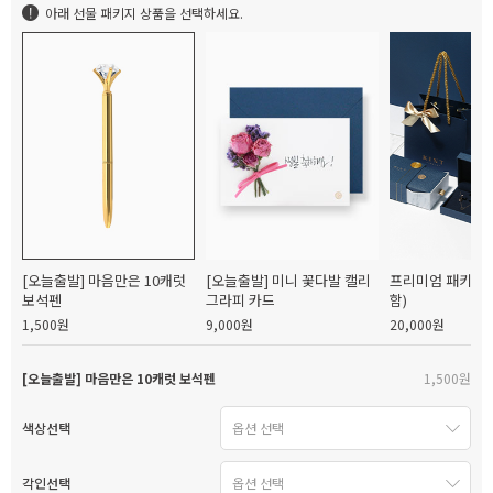
아래 선물 패키지 상품을 선택하세요.
[오늘출발] 마음만은 10캐럿
[오늘출발] 미니 꽃다발 캘리
프리미엄 패키지(
보석펜
그라피 카드
함)
1,500원
9,000원
20,000원
[오늘출발] 마음만은 10캐럿 보석펜
1,500원
색상선택
각인선택