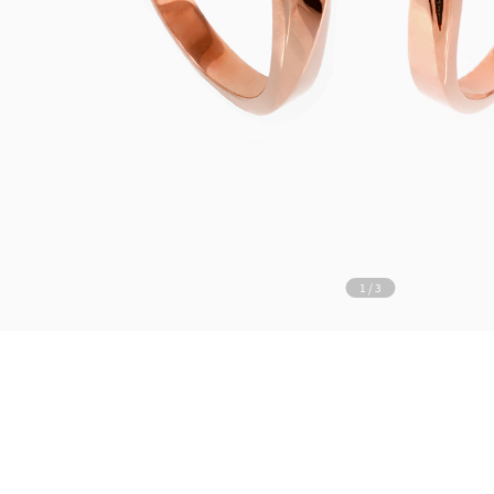
1
/
3