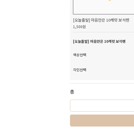
[오늘출발] 마음만은 10캐럿 보석펜
1,500원
[오늘출발] 마음만은 10캐럿 보석펜
색상선택
각인선택
총