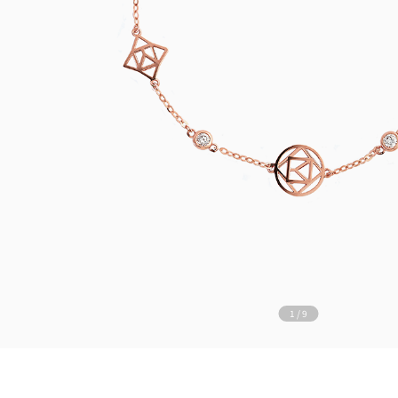
1
/
9