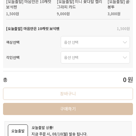
[오늘출발] 마음만은 10캐럿
[오늘출발] 미니 꽃다발 캘리
[오늘출발] 골든
보석펜
그라피 카드
봉투
1,500원
9,000원
3,000원
[오늘출발] 마음만은 10캐럿 보석펜
1,500원
색상선택
각인선택
0
원
총
장바구니
구매하기
오늘출발 상품!
오늘출발
지금 주문 시, 08/10(월) 발송 됩니다.