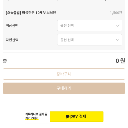
[오늘출발] 마음만은 10캐럿 보석펜
1,500원
색상선택
각인선택
0
원
총
장바구니
구매하기