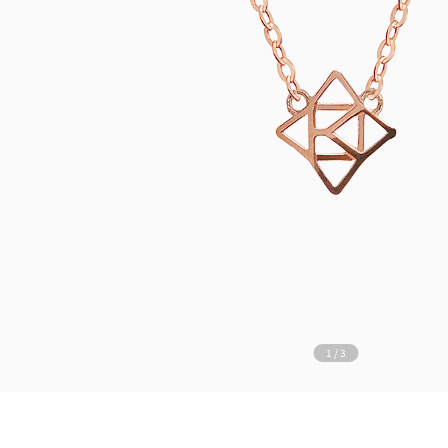
1
/
3