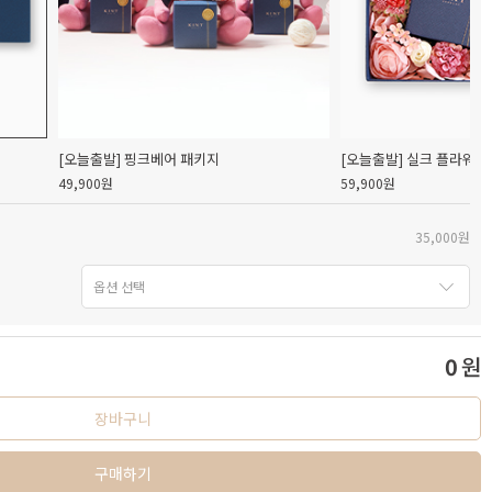
[오늘출발] 핑크베어 패키지
[오늘출발] 실크 플라워 
49,900원
59,900원
35,000원
0
원
장바구니
구매하기