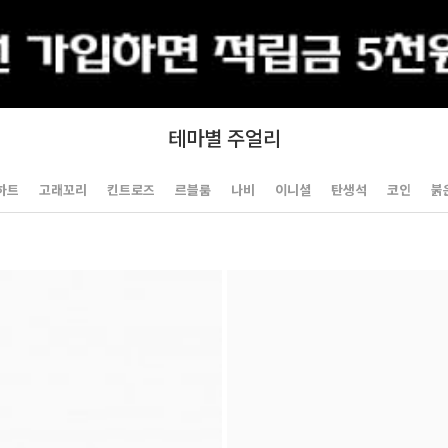
출석체크
테마별 주얼리
하트
고래꼬리
킨트로즈
르블룸
나비
이니셜
탄생석
코인
붉