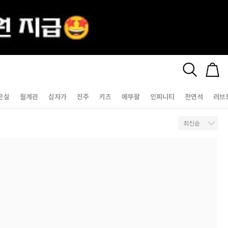
은실
월계관
십자가
진주
키즈
에뚜왈
인피니티
천연석
러브