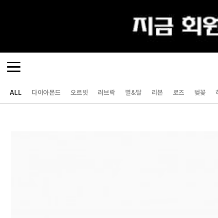
ALL
다이아몬드
오르빗
러브락
별&달
리본
로즈
벚꽃