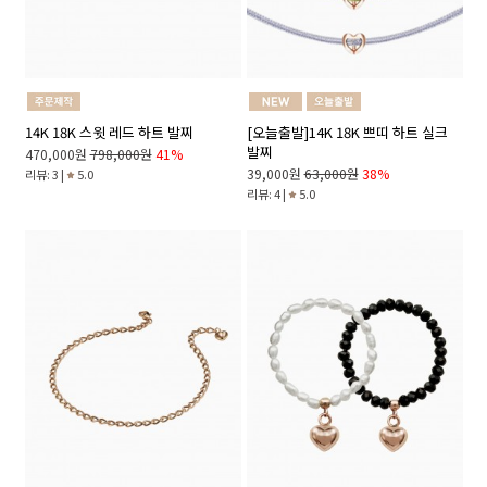
14K 18K 스윗 레드 하트 발찌
[오늘출발]14K 18K 쁘띠 하트 실크
발찌
470,000원
798,000원
41%
39,000원
63,000원
38%
리뷰: 3 |
5.0
리뷰: 4 |
5.0