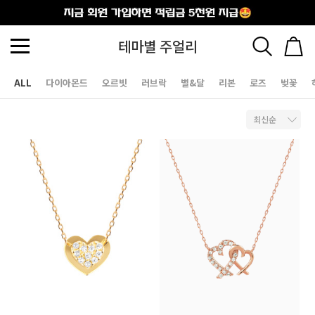
출석체크
테마별 주얼리
ALL
다이아몬드
오르빗
러브락
별&달
리본
로즈
벚꽃