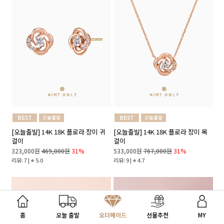
[오늘출발] 14K 18K 플로라 장미 귀
[오늘출발] 14K 18K 플로라 장미 목
걸이
걸이
323,000원
469,000원
31%
533,000원
767,000원
31%
리뷰: 7 |
5.0
리뷰: 9 |
4.7
내게 맞는 선물 찾기
홈
오늘 출발
오더메이드
선물추천
MY