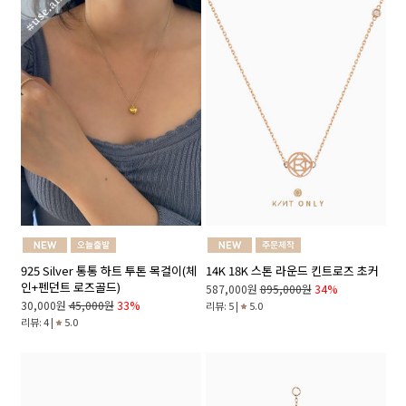
14K 18K 스톤 라운드 킨트로즈 초커
925 Silver 통통 하트 투톤 목걸이(체
인+펜던트 로즈골드)
587,000원
895,000원
34%
30,000원
45,000원
33%
리뷰: 5 |
5.0
리뷰: 4 |
5.0