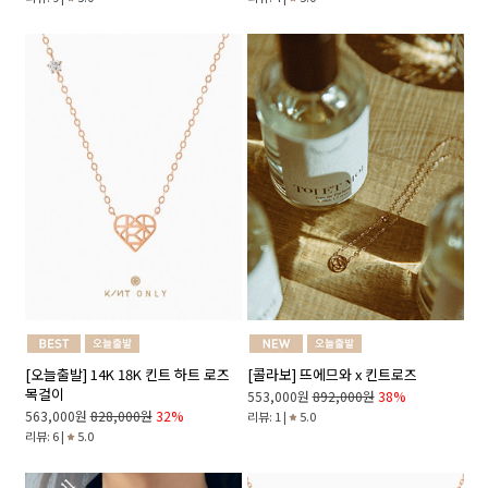
[콜라보] 뜨에므와 x 킨트로즈
[오늘출발] 14K 18K 킨트 하트 로즈
목걸이
553,000원
892,000원
38%
563,000원
828,000원
32%
리뷰: 1 |
5.0
리뷰: 6 |
5.0