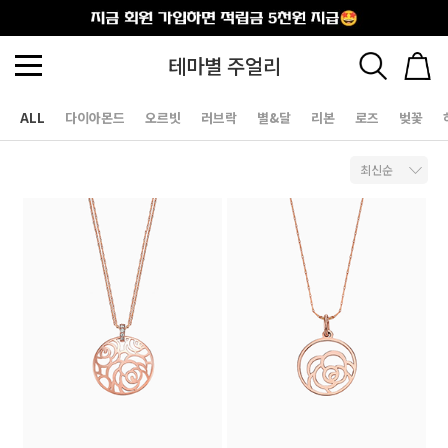
출석체크
테마별 주얼리
ALL
다이아몬드
오르빗
러브락
별&달
리본
로즈
벚꽃