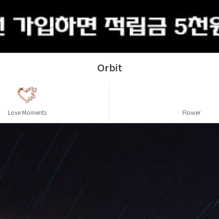
출석체크
Orbit
Orbit
Lovelock
Love Moments
Flower