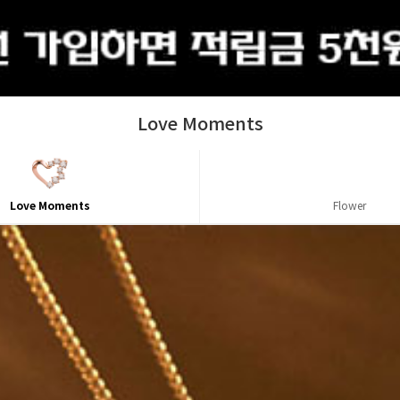
출석체크
Love Moments
Orbit
Lovelock
Love Moments
Flower