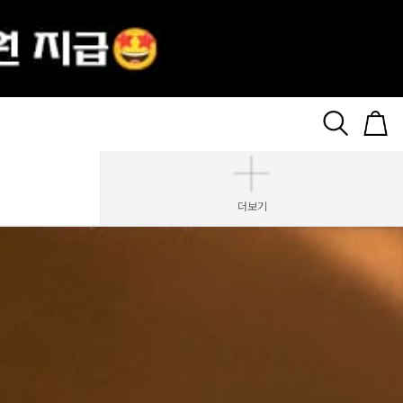
Le BLOOM
더보기
KINT Rose