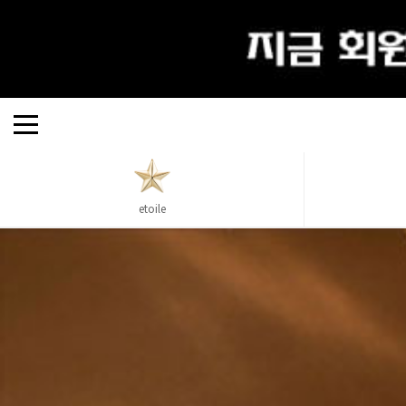
ALL
etoile