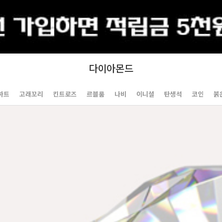
출석체크
다이아몬드
하트
고래꼬리
킨트로즈
르블룸
나비
이니셜
탄생석
코인
붉