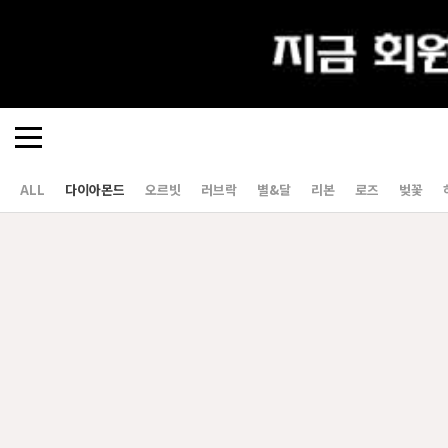
ALL
다이아몬드
오르빗
러브락
별&달
리본
로즈
벚꽃