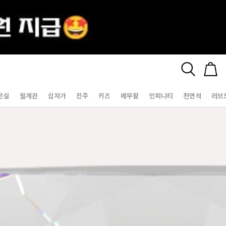
은실
월계관
십자가
진주
키즈
에뚜왈
인피니티
천연석
러브