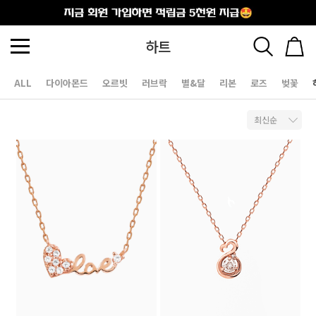
출석체크
하트
ALL
다이아몬드
오르빗
러브락
별&달
리본
로즈
벚꽃