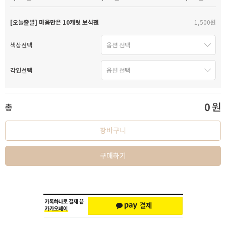
[오늘출발] 마음만은 10캐럿 보석펜
1,500원
색상선택
각인선택
0
원
총
장바구니
구매하기