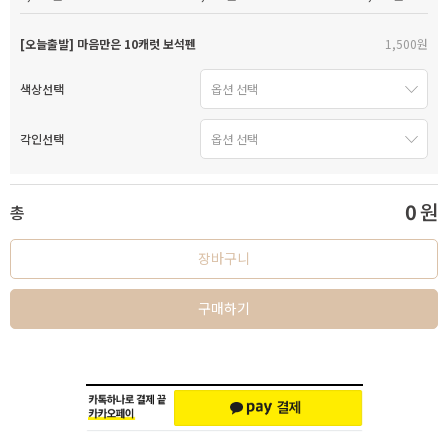
[오늘출발] 마음만은 10캐럿 보석펜
1,500원
색상선택
각인선택
0
원
총
장바구니
구매하기