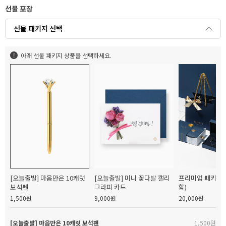
선물 포장
선물 패키지 선택
아래 선물 패키지 상품을 선택하세요.
[오늘출발] 마음만은 10캐럿
[오늘출발] 미니 꽃다발 캘리
프리미엄 패키지(
보석펜
그라피 카드
함)
1,500원
9,000원
20,000원
[오늘출발] 마음만은 10캐럿 보석펜
1,500원