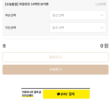
[오늘출발] 마음만은 10캐럿 보석펜
1,500원
색상선택
각인선택
0
원
총
장바구니
구매하기