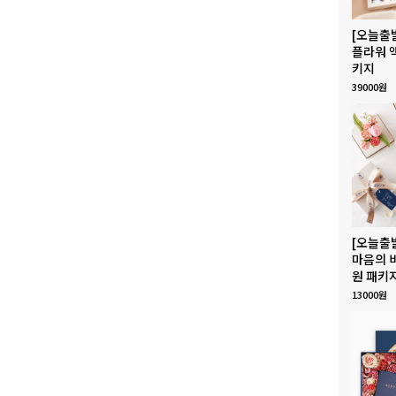
[오늘출
플라워 
키지
39000원
[오늘출
마음의 
원 패키
13000원