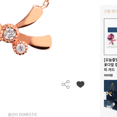
선물 패
[오늘출
꽃다발 
피 카드
9000원
원산지 DOMESTIC