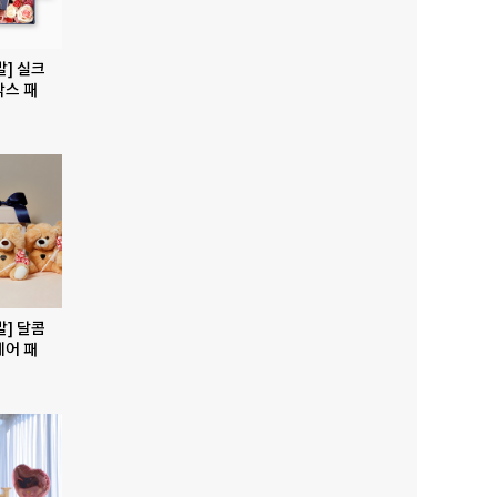
발] 실크
박스 패
발] 달콤
베어 패