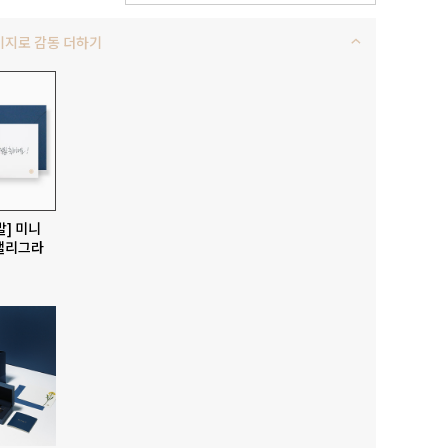
키지로 감동 더하기
발] 미니
캘리그라