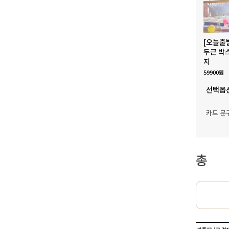
[오늘출
두근 박
지
59900원
선택옵
카드 문
총