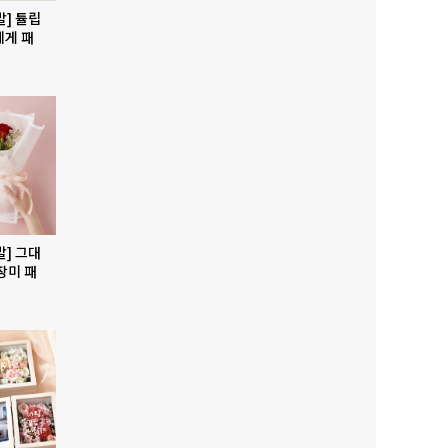
발] 튤립
에게 패
발] 그대
장미 패