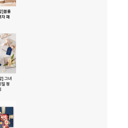
발]블룸
액자 패
발] 그녀
비밀 정
지