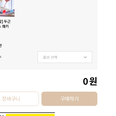
발] 두근
스 패키
션
구
0
원
장바구니
구매하기