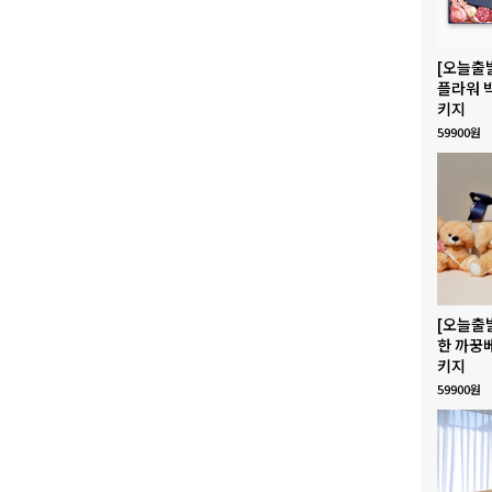
[오늘출
플라워 
키지
59900원
[오늘출
한 까꿍
키지
59900원