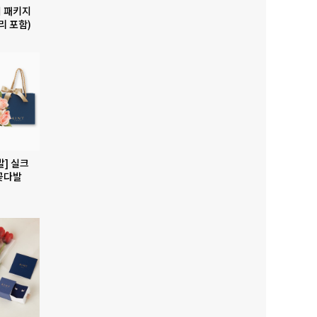
 패키지
리 포함)
발] 실크
꽃다발