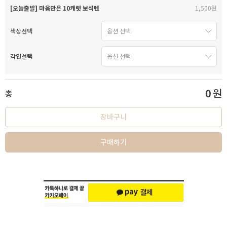
[오늘출발] 마음만은 10캐럿 보석펜
1,500원
색상선택
각인선택
0
원
총
장바구니
구매하기