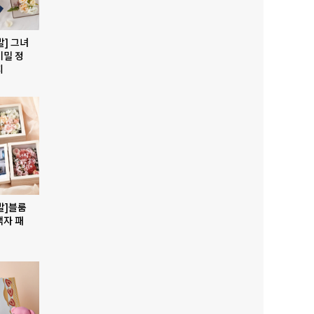
발] 그녀
비밀 정
지
발]블룸
액자 패