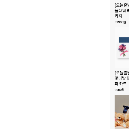
[오늘출
플라워 
키지
59900원
[오늘출
꽃다발 
피 카드
9000원