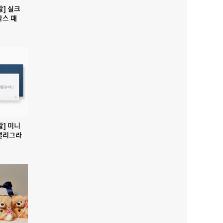
발] 실크
박스 패
발] 미니
캘리그라