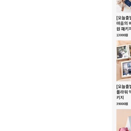
[오늘출
마음의 
원 패키
13000원
[오늘출
플라워 
키지
39000원