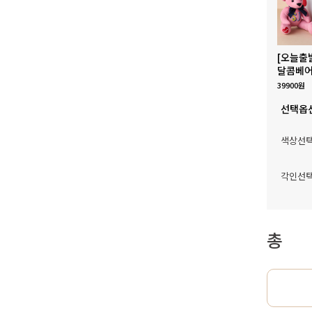
[오늘출
달콤베어
39900원
선택옵
색상선
각인선
총