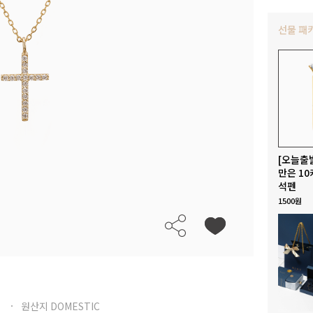
선물 패
[오늘출
만은 10
석펜
1500원
원산지 DOMESTIC