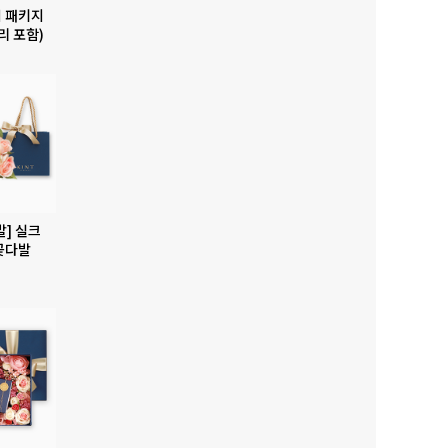
 패키지
리 포함)
발] 실크
꽃다발