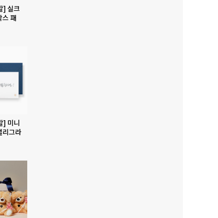
발] 실크
박스 패
발] 미니
캘리그라