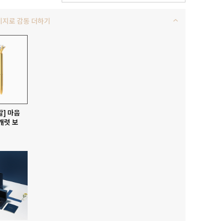
키지로 감동 더하기
발] 마음
캐럿 보