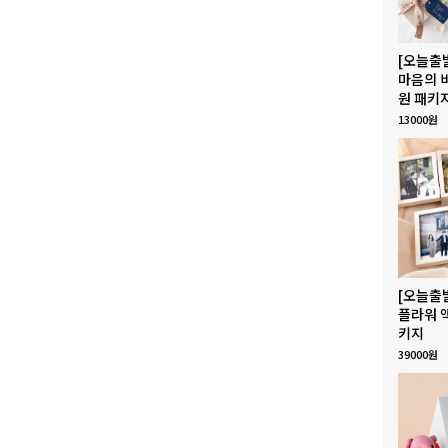
[오늘출
마음의 
원 패키
13000원
[오늘출
플라워 
키지
39000원