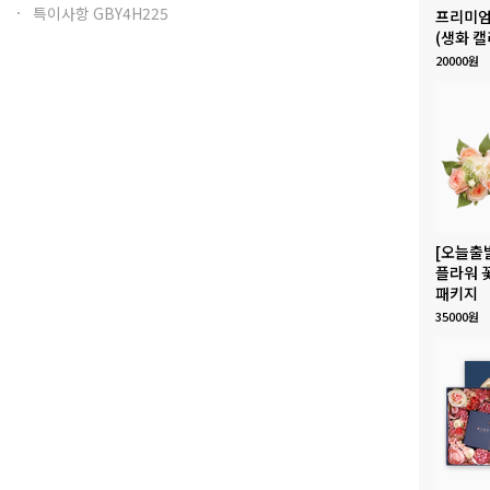
특이사항 GBY4H225
프리미엄
(생화 캘
20000원
[오늘출
플라워 
패키지
35000원