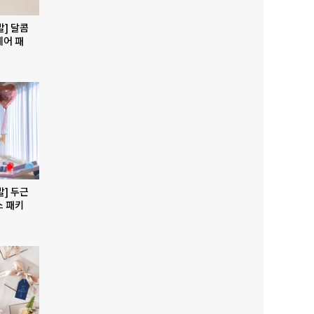
발] 달콤
베어 패
발] 두근
스 패키