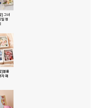
발] 그녀
비밀 정
지
발]블룸
액자 패