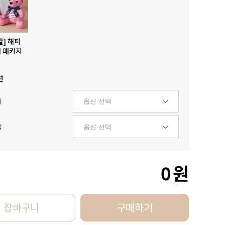
발] 해피
 패키지
션
택
택
0
원
장바구니
구매하기