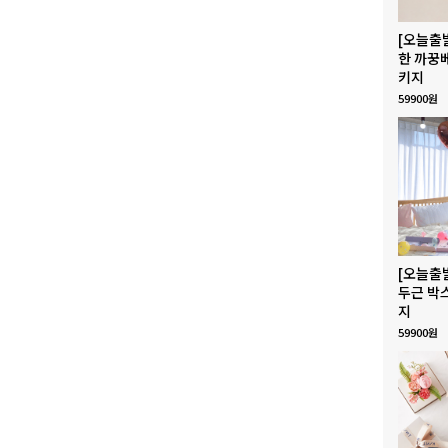
[오늘출
한 까꿍
키지
59900원
[오늘출
두근 박
지
59900원