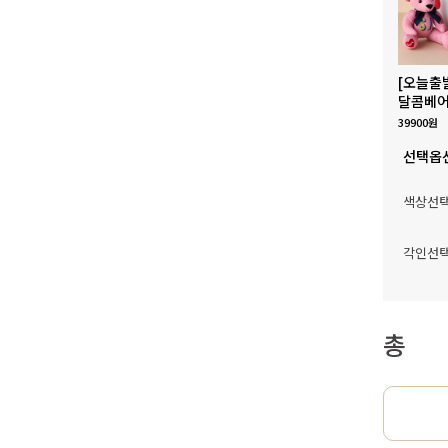
[오늘출
달콤베어
39900원
선택옵
색상선
각인선
총