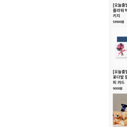
[오늘출
플라워 
키지
59900원
[오늘출
꽃다발 
피 카드
9000원