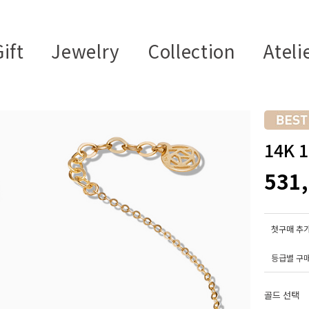
ift
Jewelry
Collection
Ateli
14K
531
첫구매 추가
등급별 구
골드 선택