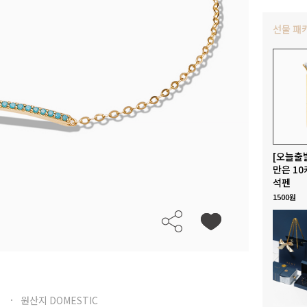
선물 패
[오늘출
만은 10
석펜
1500원
원산지 DOMESTIC