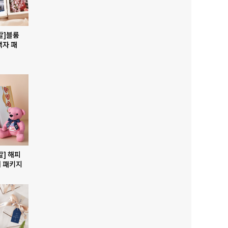
발]블룸
액자 패
발] 해피
 패키지