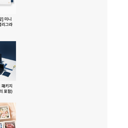
발] 미니
캘리그라
 패키지
리 포함)