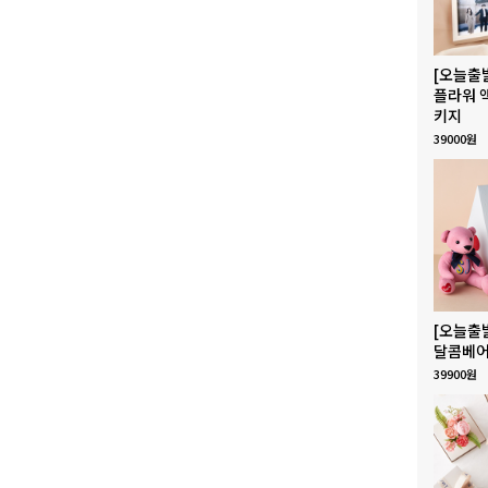
[오늘출
플라워 
키지
39000원
[오늘출
달콤베어
39900원