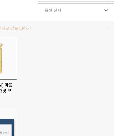
키지로 감동 더하기
발] 마음
캐럿 보