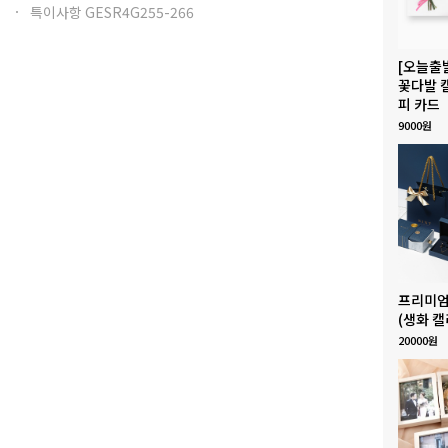
특이사항 GESR4G255-266
[오늘출
꽃다발 
피 카드
9000원
프리미엄
(생화 캘
20000원