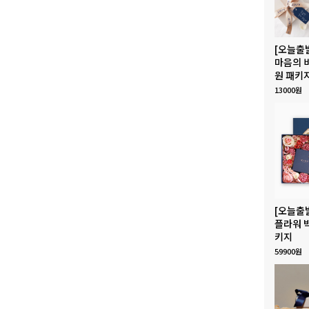
[오늘출
마음의 
원 패키
13000원
[오늘출
플라워 
키지
59900원