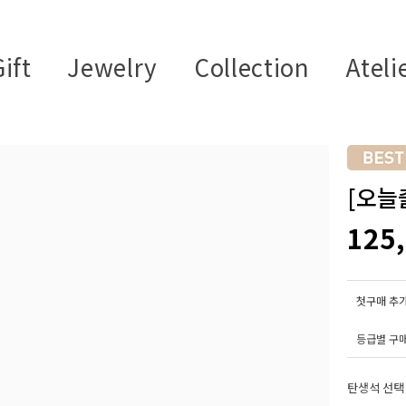
ift
Jewelry
Collection
Ateli
[오늘
125
첫구매 추가
등급별 구
탄생석 선택