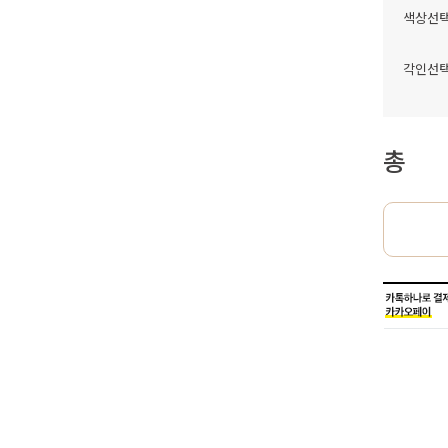
색상선
각인선
총