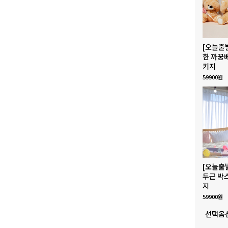
[오늘출
한 까꿍
키지
59900원
[오늘출
두근 박
지
59900원
선택옵