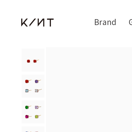
Brand
G