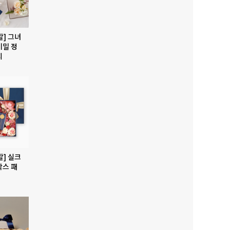
발] 그녀
비밀 정
지
발] 실크
박스 패