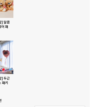
발] 달콤
베어 패
발] 두근
스 패키
션