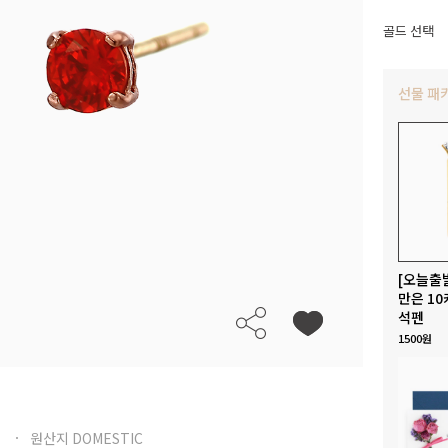
골드 선택
선물 패
[오늘출
만은 10
석펜
1500원
원산지 DOMESTIC