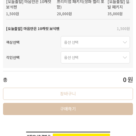
[오늘출발] 마음만은 10캐럿
프리미엄 패키지(생화 캘리 포
[오늘출발] 실크
보석펜
함)
발 패키지
1,500원
20,000원
35,000원
[오늘출발] 마음만은 10캐럿 보석펜
1,500원
색상선택
각인선택
0
원
총
장바구니
구매하기