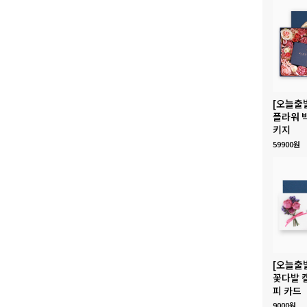
[오늘출
플라워 
키지
59900원
[오늘출
꽃다발 
피 카드
9000원