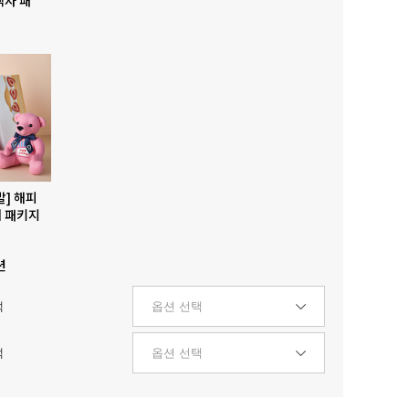
발] 해피
 패키지
션
택
택