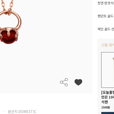
천연 탄생석
펜던트 골드
체인 골드 
선물 패
[오늘출
만은 10
석펜
1500원
원산지 DOMESTIC