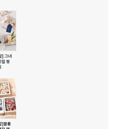
발] 그녀
비밀 정
지
발]블룸
액자 패