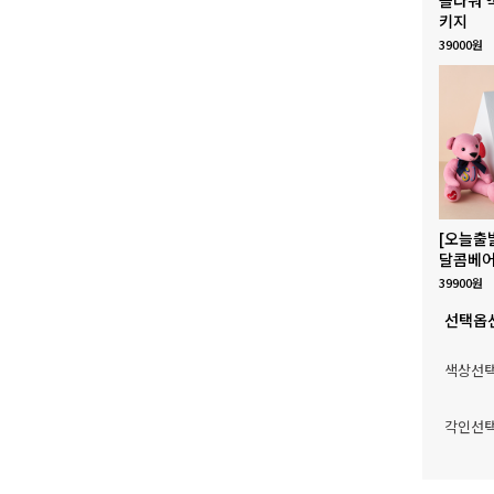
키지
39000원
[오늘출
달콤베어
39900원
선택옵
색상선
각인선