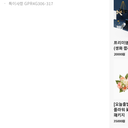
특이사항 GPR4G306-317
프리미엄
(생화 캘
20000원
[오늘출
플라워 
패키지
35000원