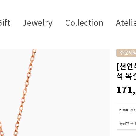
ift
Jewelry
Collection
Ateli
[천연석
석 목
171
첫구매 추가
등급별 구