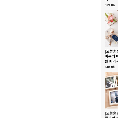
59900원
[오늘출
마음의 
원 패키
13000원
[오늘출
플라워 