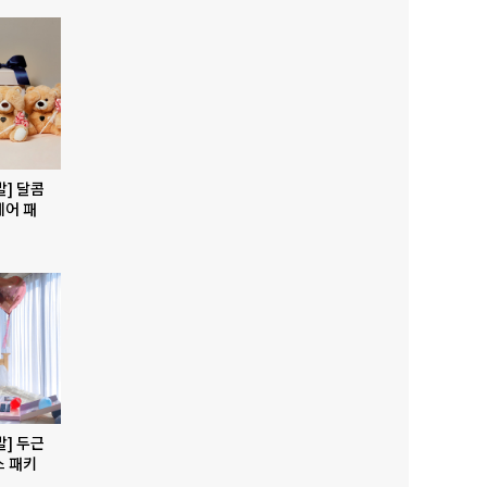
발] 달콤
베어 패
발] 두근
스 패키