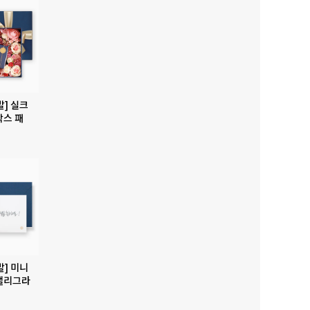
발] 실크
박스 패
발] 미니
캘리그라