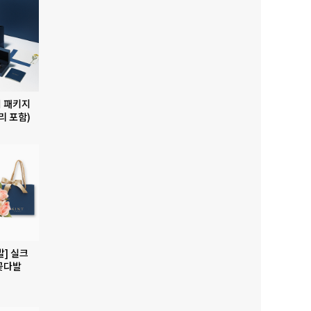
 패키지
리 포함)
발] 실크
꽃다발