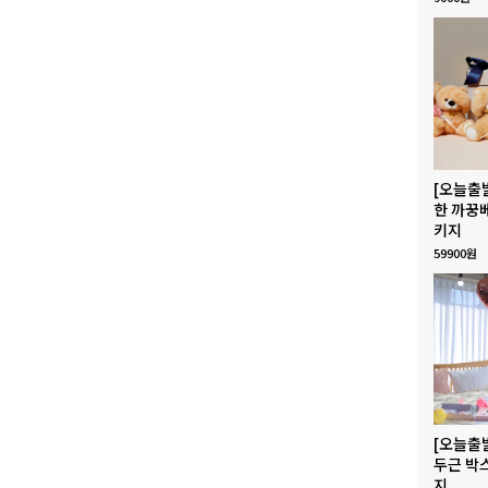
[오늘출
한 까꿍
키지
59900원
[오늘출
두근 박
지